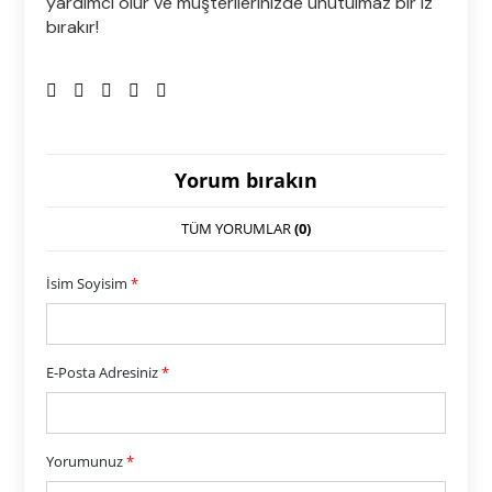
yardımcı olur ve müşterilerinizde unutulmaz bir iz
bırakır!
Yorum bırakın
TÜM YORUMLAR
(0)
İsim Soyisim
*
E-Posta Adresiniz
*
Yorumunuz
*