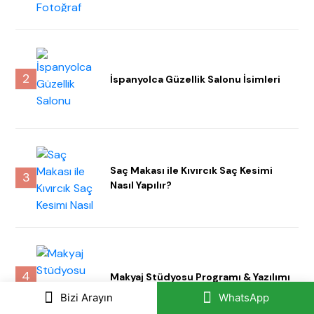
2
İspanyolca Güzellik Salonu İsimleri
Saç Makası ile Kıvırcık Saç Kesimi
3
Nasıl Yapılır?
4
Makyaj Stüdyosu Programı & Yazılımı
Bizi Arayın
WhatsApp