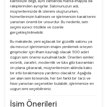
kalitesiyle değil, aynı zamanda marka imajıyla da
rakiplerinden ayrışırlar. Salonunuzun adı,
müşterilerinizde ilk izlenimi oluştururken,
hizmetlerinizin kalitesini ve işletmenizin karakterini
yansıtan önemli bir unsurdur. Bu nedenle, isim
seçimi süreci titizlikle ve özenle
gerçekleştirilmelidir.
Bu makalede, yeni açılacak bir güzellik salonu ya
da mevcut işletmenizin imajını yenilemek isteyen
girişimciler için ilham kaynağı olacak 500 adet
özgün isim önerisi sunulmaktadır. Önerilen isimler;
estetik, zarafet, modernlik ve lüks gibi kavramları
ön plana çıkararak, müşterilerinizin aklında kalıcı
bir etki bırakmanıza yardımcı olacaktır. Aşağıda
yer alan isim listesinde, her biri farklı bir tarzı ve
hissi yansıtan seçenekler bulabilir, işletmenize en
uygun ismi seçebilirsiniz.
İsim Önerileri