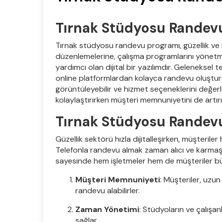
Tırnak Stüdyosu Randev
Tırnak stüdyosu randevu programı, güzellik ve 
düzenlemelerine, çalışma programlarını yönetm
yardımcı olan dijital bir yazılımdır. Geleneksel
online platformlardan kolayca randevu oluştura
görüntüleyebilir ve hizmet seçeneklerini değerlen
kolaylaştırırken müşteri memnuniyetini de artırı
Tırnak Stüdyosu Randevu
Güzellik sektörü hızla dijitalleşirken, müşteriler 
Telefonla randevu almak zaman alıcı ve karmaşık
sayesinde hem işletmeler hem de müşteriler bü
Müşteri Memnuniyeti
: Müşteriler, uzu
randevu alabilirler.
Zaman Yönetimi
: Stüdyoların ve çalışan
sağlar.