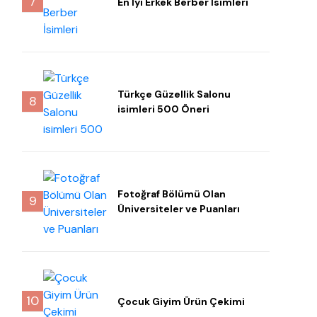
7
En İyi Erkek Berber İsimleri
Türkçe Güzellik Salonu
8
isimleri 500 Öneri
Fotoğraf Bölümü Olan
9
Üniversiteler ve Puanları
10
Çocuk Giyim Ürün Çekimi