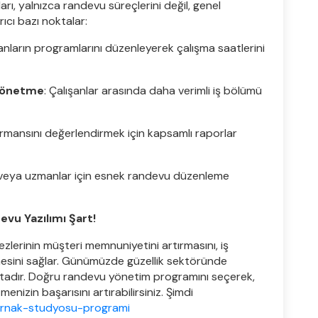
arı, yalnızca randevu süreçlerini değil, genel
ırıcı bazı noktalar:
anların programlarını düzenleyerek çalışma saatlerini
 Yönetme
: Çalışanlar arasında daha verimli iş bölümü
ormansını değerlendirmek için kapsamlı raporlar
r veya uzmanlar için esnek randevu düzenleme
evu Yazılımı Şart!
ezlerinin müşteri memnuniyetini artırmasını, iş
ltmesini sağlar. Günümüzde güzellik sektöründe
ktadır. Doğru randevu yönetim programını seçerek,
menizin başarısını artırabilirsiniz. Şimdi
/tirnak-studyosu-programi