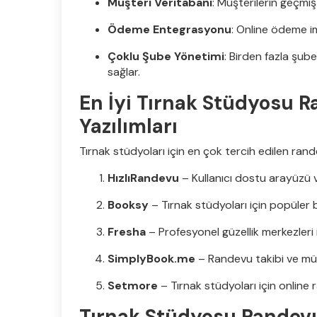
Müşteri Veritabanı
: Müşterilerin geçmiş 
Ödeme Entegrasyonu
: Online ödeme im
Çoklu Şube Yönetimi
: Birden fazla şube
sağlar.
En İyi Tırnak Stüdyosu 
Yazılımları
Tırnak stüdyoları için en çok tercih edilen rande
HızlıRandevu
– Kullanıcı dostu arayüzü ve
Booksy
– Tırnak stüdyoları için popüler 
Fresha
– Profesyonel güzellik merkezleri 
SimplyBook.me
– Randevu takibi ve müşt
Setmore
– Tırnak stüdyoları için online r
Tırnak Stüdyosu Randevu