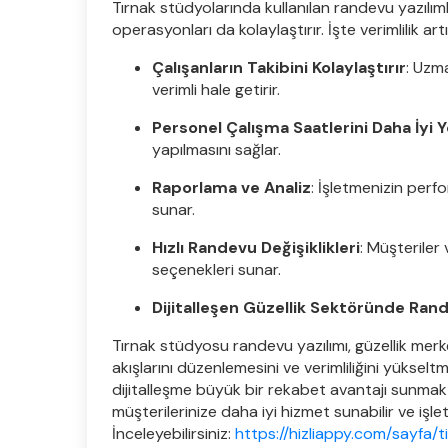
Tırnak stüdyolarında kullanılan randevu yazılıml
operasyonları da kolaylaştırır. İşte verimlilik art
Çalışanların Takibini Kolaylaştırır
: Uzm
verimli hale getirir.
Personel Çalışma Saatlerini Daha İyi
yapılmasını sağlar.
Raporlama ve Analiz
: İşletmenizin perf
sunar.
Hızlı Randevu Değişiklikleri
: Müşterile
seçenekleri sunar.
Dijitalleşen Güzellik Sektöründe Rand
Tırnak stüdyosu randevu yazılımı, güzellik merk
akışlarını düzenlemesini ve verimliliğini yükse
dijitalleşme büyük bir rekabet avantajı sunma
müşterilerinize daha iyi hizmet sunabilir ve işlet
İnceleyebilirsiniz:
https://hizliappy.com/sayfa