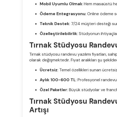
Mobil Uyumlu Olmalı
: Hem masaüstü hem 
Ödeme Entegrasyonu
: Online ödeme se
Teknik Destek
: 7/24 müşteri desteği sun
Özelleştirilebilirlik
: Stüdyonun ihtiyaçları
Tırnak Stüdyosu Randevu 
Tırnak stüdyosu randevu yazılımı fiyatları, sahip
olarak değişmektedir. Fiyat aralıkları şu şekilded
Ücretsiz
: Temel özellikleri sunan ücretsiz
Aylık 100-600 TL
: Profesyonel randevu 
Özel Paketler
: Büyük stüdyolar ve franch
Tırnak Stüdyosu Randevu Y
Artışı