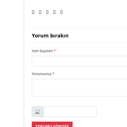
Yorum bırakın
İsim Soyisim
*
Yorumunuz
*
YORUMU GÖNDER